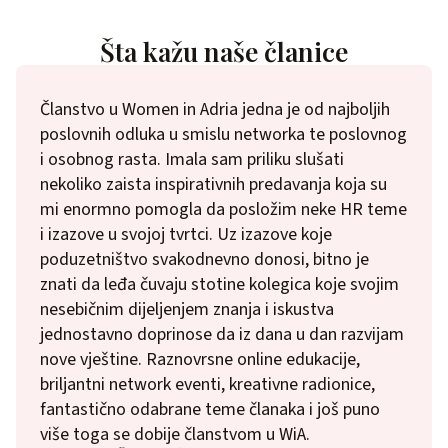
Šta kažu naše članice
Izvrstan, konstruktivan projekt koji na najbolji
način umrežava žene, poduzetnice i zaposlenice.
Kroz radionice, konferencije, članke i ostala
druženja imala sam priliku uključiti se aktivno i
prezentirati svoj posao i sebe te naučiti puno od
ostalih članica. Svakako projekt kojeg podržavam
već godinama i želim puno uspjeha te se veselim
novim sadržajima.
Sanja Varlaj
SV EDUCATION & CONSULTING